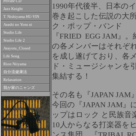
Private CD
1990年代後半、日本
Jazz Knight
巻き起こした伝説の大
T. Nishiyama HU-YIN
ク・ポップ・バンド
Arashi no Yoru ni
Studio Life
『FRIED EGG JAM』。
Studio Life 2
の各メンバーはそれぞれ
Arayoru_Closed
を成し遂げており、各
Life Song
Rion Niiyama
ド・ミュージシャンを引
自分流健康法
集結する！
Relaxation
我が家のニャンズ
その名も『JAPAN JAM
今回の『JAPAN JA
ップはロック と民族音
10人からなる打楽器を
ンス集団、『TRIBAL RO