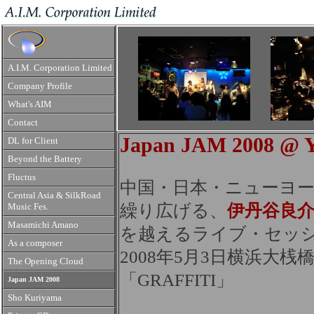
A.I.M. Corporation Limited
Company Profile
What's AIM
Contact
Japan JAM 2008 
DL for Client
Beyond the Battery
Fluctus
中国・日本・ニューヨ
Central Asia & SilkRoad
繰り広げる、
伊丹谷良
Music Fes.
Masamichi Amano
を越えるライブ・セッ
As a composer
2008年5月3日横浜大桟
The Opening Cloud
「GRAFFITI」
Japan JAM 2008
Sho Kuriyama